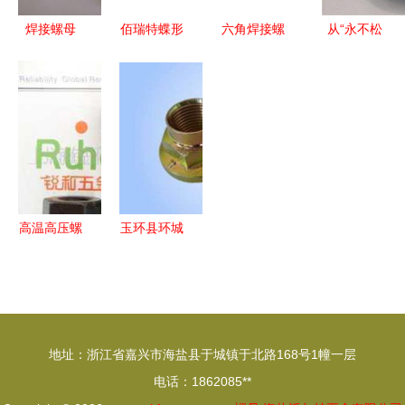
焊接螺母
佰瑞特蝶形
六角焊接螺
从“永不松
M3的外径
螺母M3-
母 工业连
动”螺母看
尺寸对照标
M12
接的关键组
中国制造
准
件
是短板还是
机遇？
高温高压螺
玉环县环城
母价格与选
车轿配件厂
型指南 世
零部件查询
界工厂网带
指南 螺母
你洞察行业
分类详解
地址：浙江省嘉兴市海盐县于城镇于北路168号1幢一层
尖端
电话：1862085**