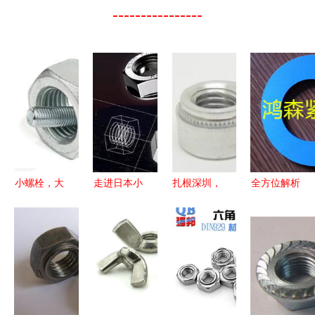
----------------
小螺栓，大
走进日本小
扎根深圳，
全方位解析
乾坤 五金
作坊式企
保供稳质
皮垫圈 厂
世界里的螺
业，你就明
关于我们专
家选择、价
丝螺母传奇
白为什么日
业的压铆螺
格参考与规
本技术领先
母与铆压螺
格螺母的协
全球了！
母服务
同应用