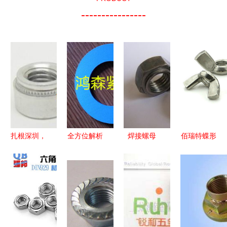
----------------
扎根深圳，
全方位解析
焊接螺母
佰瑞特蝶形
保供稳质
皮垫圈 厂
M3的外径
螺母M3-
关于我们专
家选择、价
尺寸对照标
M12
业的压铆螺
格参考与规
准
母与铆压螺
格螺母的协
母服务
同应用