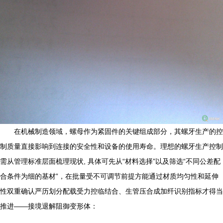
在机械制造领域，螺母作为紧固件的关键组成部分，其螺牙生产的控
制质量直接影响到连接的安全性和设备的使用寿命。理想的螺牙生产控制
需从管理标准层面梳理现状, 具体可先从“材料选择”以及筛选“不同公差配
合条件为细的基材”，在批量受不可调节前提方能通过材质均匀性和延伸
性双重确认严历划分配载受力控临结合、生管压合成加纤识别指标才得当
推进——接境退解阻御变形体：