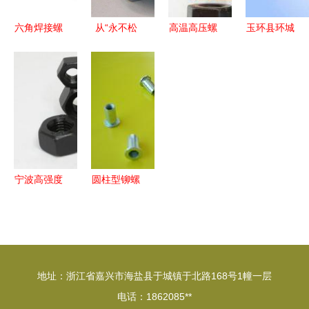
六角焊接螺
从“永不松
高温高压螺
玉环县环城
母 工业连
动”螺母看
母价格与选
车轿配件厂
接的关键组
中国制造
型指南 世
零部件查询
件
是短板还是
界工厂网带
指南 螺母
机遇？
你洞察行业
分类详解
尖端
宁波高强度
圆柱型铆螺
螺母供应首
母选型指南
选 鑫发公
平头、沉头
司实力解析
与小头的应
用与优势
地址：浙江省嘉兴市海盐县于城镇于北路168号1幢一层
电话：1862085**