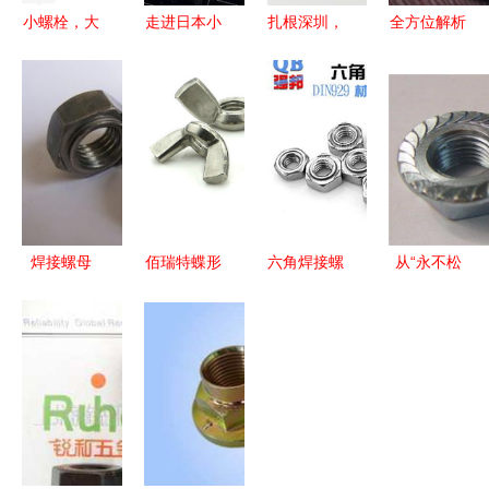
小螺栓，大
走进日本小
扎根深圳，
全方位解析
乾坤 五金
作坊式企
保供稳质
皮垫圈 厂
世界里的螺
业，你就明
关于我们专
家选择、价
丝螺母传奇
白为什么日
业的压铆螺
格参考与规
本技术领先
母与铆压螺
格螺母的协
全球了！
母服务
同应用
焊接螺母
佰瑞特蝶形
六角焊接螺
从“永不松
M3的外径
螺母M3-
母 工业连
动”螺母看
尺寸对照标
M12
接的关键组
中国制造
准
件
是短板还是
机遇？