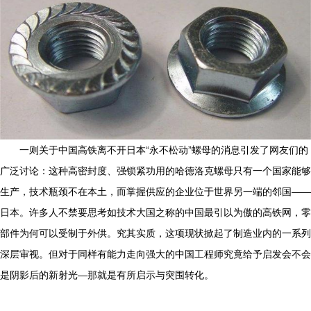
一则关于中国高铁离不开日本“永不松动”螺母的消息引发了网友们的
广泛讨论：这种高密封度、强锁紧功用的哈德洛克螺母只有一个国家能够
生产，技术瓶颈不在本土，而掌握供应的企业位于世界另一端的邻国——
日本。许多人不禁要思考如技术大国之称的中国最引以为傲的高铁网，零
部件为何可以受制于外供。究其实质，这项现状掀起了制造业内的一系列
深层审视。但对于同样有能力走向强大的中国工程师究竟给予启发会不会
是阴影后的新射光—那就是有所启示与突围转化。